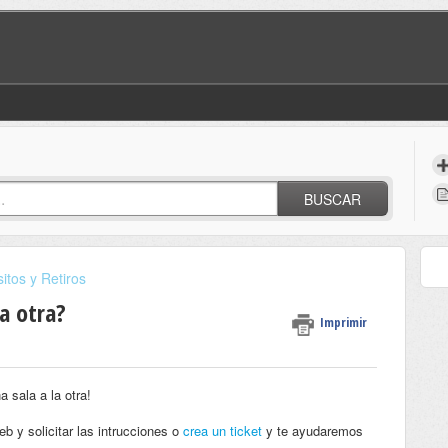
BUSCAR
itos y Retiros
a otra?
Imprimir
 sala a la otra!
b y solicitar las intrucciones o
crea un ticket
y te ayudaremos