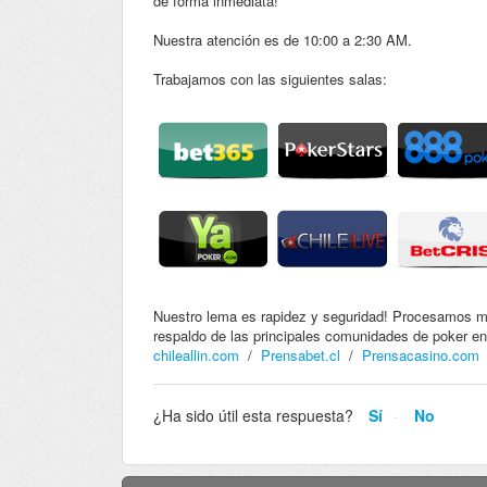
de forma inmediata!
Nuestra atención es de 10:00 a 2:30 AM.
Trabajamos con las siguientes salas:
Nuestro lema es rapidez y seguridad! Procesamos 
respaldo de las principales comunidades de poker en 
chileallin.com
/
Prensabet.cl
/
Prensacasino.com
¿Ha sido útil esta respuesta?
Sí
No