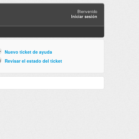
Bienvenido
Iniciar sesión
Nuevo ticket de ayuda
Revisar el estado del ticket