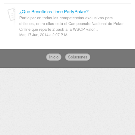
¿Que Beneficios tiene PartyPoker?
Participar en todas las competencias exclusivas para
chilenos, entre ellas está el Campeonato Nacional de Poker
Online que reparte 2 pack a la WSOP valor...
Mar, 17 Jun, 2014 a 2:07 P. M.
Inicio
Soluciones