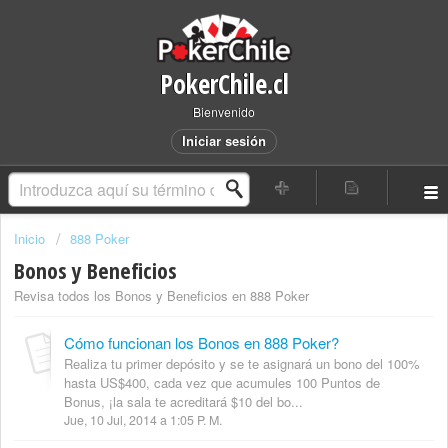
PokerChile.cl
Bienvenido
Iniciar sesión
Inicio
888 Poker
Bonos y Beneficios
Revisa todos los Bonos y Beneficios en 888 Poker
Cómo funcionan los Bonos en 888 Poker?
Realiza tu primer depósito y se te asignará un bono del 100%
hasta US$400, cada vez que acumules 100 Puntos de
Bonus, ¡la sala te acreditará $10 del bo...
Jue, 10 Jul, 2014 a 1:05 P. M.