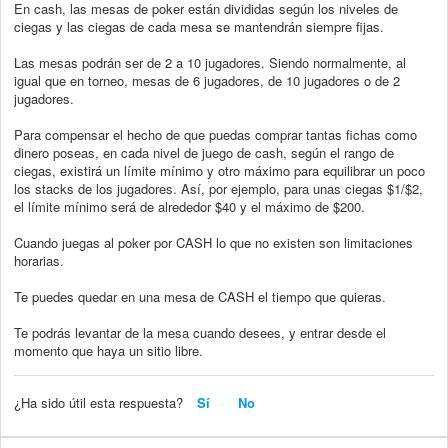
En cash, las mesas de poker están divididas según los niveles de
ciegas y las ciegas de cada mesa se mantendrán siempre fijas.
Las mesas podrán ser de 2 a 10 jugadores. Siendo normalmente, al
igual que en torneo, mesas de 6 jugadores, de 10 jugadores o de 2
jugadores.
Para compensar el hecho de que puedas comprar tantas fichas como
dinero poseas, en cada nivel de juego de cash, según el rango de
ciegas, existirá un límite mínimo y otro máximo para equilibrar un poco
los stacks de los jugadores. Así, por ejemplo, para unas ciegas $1/$2,
el límite mínimo será de alrededor $40 y el máximo de $200.
Cuando juegas al poker por CASH lo que no existen son limitaciones
horarias.
Te puedes quedar en una mesa de CASH el tiempo que quieras.
Te podrás levantar de la mesa cuando desees, y entrar desde el
momento que haya un sitio libre.
¿Ha sido útil esta respuesta?
Sí
No