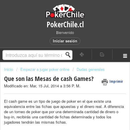
PokerChile.cl
Bienvenido
Iniciar sesión
Inicio
Empezar a jugar poker online
Dudas generales
Que son las Mesas de cash Games?
Imprimir
Modificado en: Mar, 15 Jul, 2014 a 3:56 P. M.
El cash game es un tipo de juego de poker en el que existe una
equivalencia entre las fichas que apuestas y el dinero real. A diferencia
de un torneo de poker que por una determinada cantidad de dinero o
buy-in, recibirás una cantidad de fichas determinada y todos los
jugadores tendrán las mismas fichas.