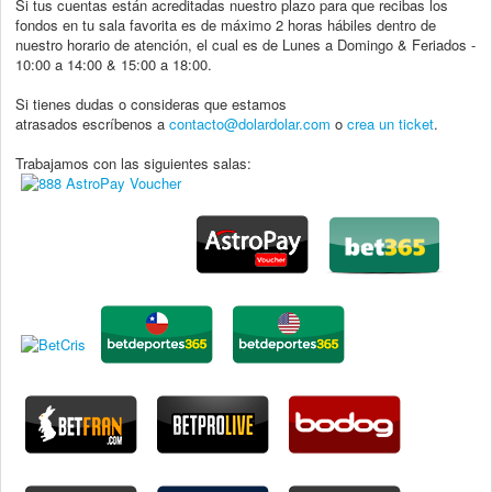
Si tus cuentas están acreditadas nuestro plazo para que recibas los
fondos en tu sala favorita es de máximo 2 horas hábiles dentro de
nuestro horario de atención, el cual es de Lunes a Domingo & Feriados -
10:00 a 14:00 & 15:00 a 18:00.
Si tienes dudas o consideras que estamos
atrasados escríbenos a
contacto@dolardolar.com
o
crea un ticket
.
Trabajamos con las siguientes salas: