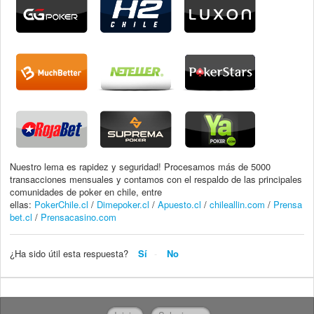
Nuestro lema es rapidez y seguridad! Procesamos más de 5000
transacciones mensuales y contamos con el respaldo de las principales
comunidades de poker en chile, entre
ellas:
PokerChile.cl
/
Dimepoker.cl
/
Apuesto.cl
/
chileallin.com
/
Prensa
bet.cl
/
Prensacasino.com
¿Ha sido útil esta respuesta?
Sí
No